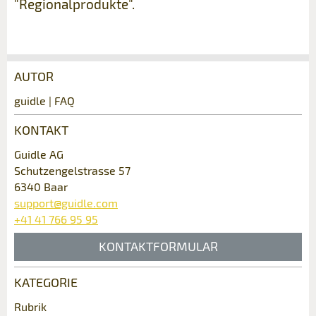
"Regionalprodukte".
AUTOR
Anzeige beanstanden
Anzeige weiterempfehlen
guidle | FAQ
Ihr Feedback wird sehr geschätzt!
Empfehlen Sie diese Anzeige an Freunde
KONTAKT
weiter.
Guidle AG
Allgemeines Feedback
Schutzengelstrasse 57
Anzeige nicht mehr gültig
6340 Baar
Anzeige unvollständig
support@guidle.com
+41 41 766 95 95
KONTAKTFORMULAR
KATEGORIE
Kontakt
Rubrik