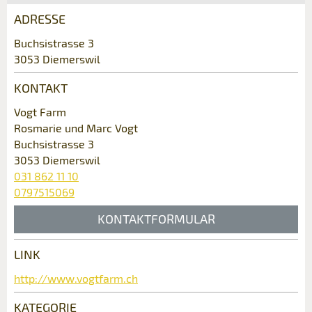
ADRESSE
Anzeige beanstanden
Anzeige weiterempfehlen
Buchsistrasse 3
3053 Diemerswil
Ihr Feedback wird sehr geschätzt!
Empfehlen Sie diese Anzeige an Freunde
weiter.
KONTAKT
Allgemeines Feedback
Vogt Farm
Anzeige nicht mehr gültig
Rosmarie und Marc Vogt
Anzeige unvollständig
Buchsistrasse 3
3053 Diemerswil
031 862 11 10
0797515069
KONTAKTFORMULAR
LINK
Kontakt
http://www.vogtfarm.ch
* Eingabe erforderlich
Verfassen Sie eine Nachricht für die
KATEGORIE