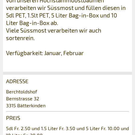
von unseren Hochstammobstbäumen
verarbeiten wir Süssmost und füllen diesen in
5dl PET, 1.5lt PET, 5 Liter Bag-in-Box und 10
Liter Bag-in-Box ab.
Viele Süssmost verarbeiten wir auch
sortenrein.
Verfügbarkeit: Januar, Februar
ADRESSE
Anzeige beanstanden
Anzeige weiterempfehlen
Berchtoldshof
Bernstrasse 32
Ihr Feedback wird sehr geschätzt!
Empfehlen Sie diese Anzeige an Freunde
3315 Bätterkinden
weiter.
PREIS
Allgemeines Feedback
Anzeige nicht mehr gültig
5dl Fr. 2.50 und 1.5 Liter Fr. 3.50 und 5 Liter Fr. 10.00 und
Anzeige unvollständig