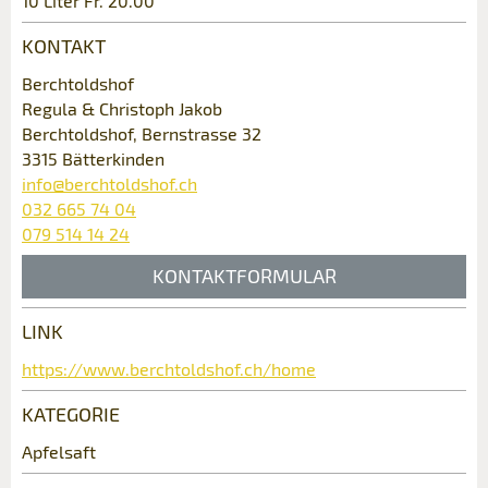
10 Liter Fr. 20.00
KONTAKT
Berchtoldshof
Regula & Christoph Jakob
Berchtoldshof, Bernstrasse 32
3315 Bätterkinden
info@berchtoldshof.ch
032 665 74 04
* Eingabe erforderlich
079 514 14 24
ANZEIGE WEITEREMPFEHLEN
KONTAKTFORMULAR
Nachricht
Schliessen
LINK
Kontakt
https://www.berchtoldshof.ch/home
Verfassen Sie eine Nachricht für die
KATEGORIE
* Eingabe erforderlich
Kontaktpersonen dieser Anzeige.
Apfelsaft
Zur Qualitätssicherung wird eine Kopie der E-Mail