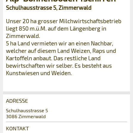
Schulhausstrasse 5, Zimmerwald
Unser 20 ha grosser Milchwirtschaftsbetrieb
liegt 850 m.ü.M. auf dem Längenberg in
Zimmerwald.
5 ha Land vermieten wir an einen Nachbar,
welcher auf diesem Land Weizen, Raps und
Kartoffeln anbaut. Das restliche Land
bewirtschaften wir selber. Es besteht aus
Kunstwiesen und Weiden.
ADRESSE
Anzeige beanstanden
Anzeige weiterempfehlen
Schulhausstrasse 5
3086 Zimmerwald
Reservation
Ihr Feedback wird sehr geschätzt!
Empfehlen Sie diese Anzeige an Freunde
KONTAKT
weiter.