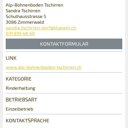
Veranstaltungsdatum *:
Alp-Bohnenboden Tschirren
Allgemeines Feedback
Sandra Tschirren
Anzahl der Teilnehmer *:
Anzeige nicht mehr gültig
Schulhausstrasse 5
Anzeige unvollständig
3086 Zimmerwald
sandra.tschirren-dorf@bluewin.ch
Vorname / Nachname *:
031 819 48 49
KONTAKTFORMULAR
Firma / Organisation:
LINK
Kontakt
www.alp-bohnenboden-tschirren.ch
Adresszusatz:
* Eingabe erforderlich
KATEGORIE
Verfassen Sie eine Nachricht für die
Kontaktpersonen dieser Anzeige.
Rinderhaltung
ANZEIGE WEITEREMPFEHLEN
Nachricht
Strasse und Nr. *:
BETRIEBSART
Schliessen
Einzelbetrieb
PLZ / Ort *:
KONTAKTSPRACHE