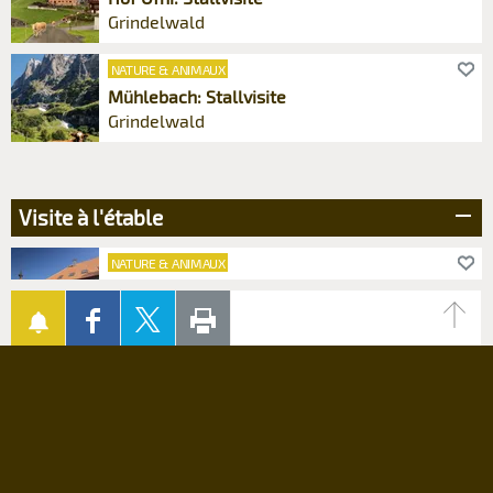
Grindelwald
NATURE & ANIMAUX
Mühlebach: Stallvisite
Grindelwald
Visite à l'étable
NATURE & ANIMAUX
Hof zur Linde: Stallvisite
AUF
AUF
SEITE
Attiswil
FACEBOOK
TWITTER
AUSDRUCKEN
TEILEN
TEILEN
NATURE & ANIMAUX
Hof Hager: Stallvisite
Auswil
NATURE & ANIMAUX
Berchtoldshof: Stallvisite