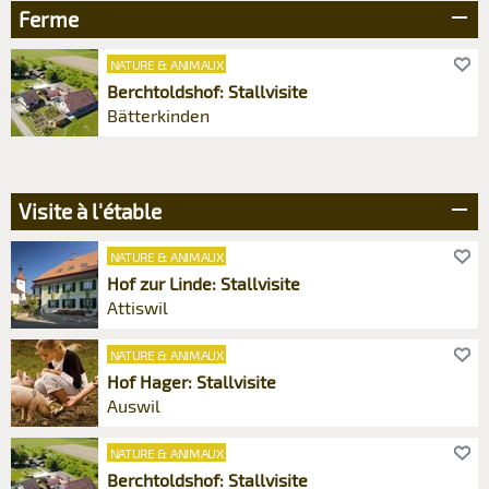
Jura bernois
O
Ferme
Mittelland
O
Oberaargau
O
NATURE & ANIMAUX
Seeland
O
Berchtoldshof: Stallvisite
Bätterkinden
Visite à l'étable
NATURE & ANIMAUX
Hof zur Linde: Stallvisite
Attiswil
NATURE & ANIMAUX
Hof Hager: Stallvisite
Auswil
NATURE & ANIMAUX
Berchtoldshof: Stallvisite