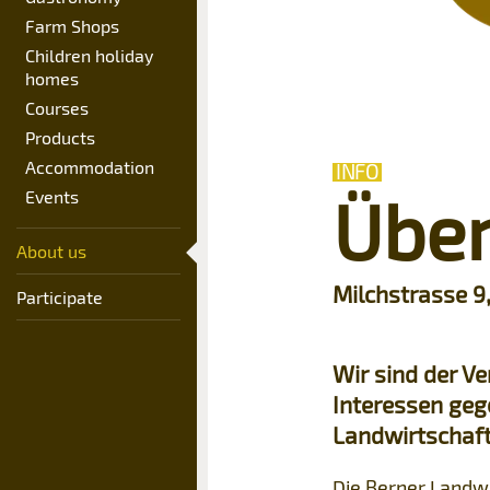
Farm Shops
Children holiday
homes
Courses
Products
Accommodation
INFO
Über
Events
About us
Milchstrasse 9
Participate
Wir sind der V
Interessen geg
Landwirtschaft
Die Berner Landwi