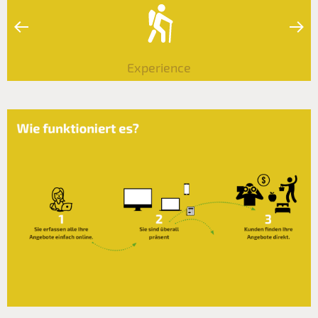
‹
›
Experience