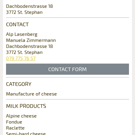
Report ad
Recommend the ad
Dachbodenstrasse 18
3772 St. Stephan
Reservation
Your feedback is greatly appreciated!
Recommend this ad to friends.
CONTACT
Event date *:
Alp Lasenberg
General Feedback
Manuela Zimmermann
Number of participants *:
Ad is outdated
Dachbodenstrasse 18
Ad is incomplete
3772 St. Stephan
079 775 76 57
First name / Last name *:
CONTACT FORM
CATEGORY
Company / organisation:
Contact
Manufacture of cheese
* Entry required
MILK PRODUCTS
Write a message for all people to contact for
Additional address line:
this ad.
Alpine cheese
RECOMMEND THE AD
Fondue
Raclette
Nachricht
Close
Street and no. *:
Semi-hard cheese